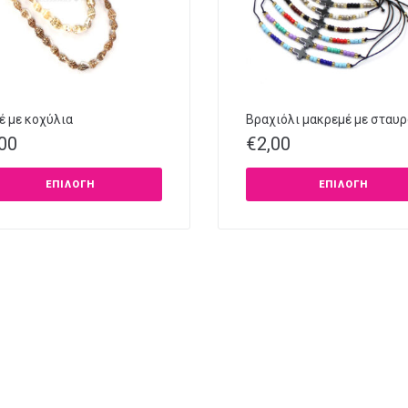
έ με κοχύλια
Βραχιόλι μακρεμέ με σταυρ
,00
€
2,00
ΕΠΙΛΟΓΉ
ΕΠΙΛΟΓΉ