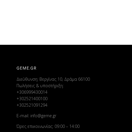
GEME.GR
Διεύθυνση: Βεργίνας 10, Δράμα 66100
Πωλήσεις & υποστήριξη:
+306999430014
+302521400100
+302521091294
E-mail:
info@geme.gr
Ώρες επικοινωνίας: 09:00 – 14:00