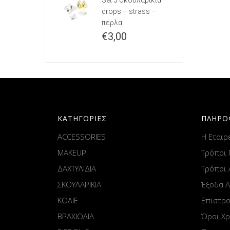
Set 3 σκουλαρίκια
drops – strass –
πέρλα
€
3,00
ΚΑΤΗΓΟΡΙΕΣ
ΠΛΗΡΟ
ACCESSORIES
Η Εταιρ
MAKEUP
Τρόποι
ΔΑΧΤΥΛΙΔΙΑ
Τρόποι
ΣΚΟΥΛΑΡΙΚΙΑ
Έξοδα 
ΚΟΛΙΕ
Επιστρ
ΒΡΑΧΙΟΛΙΑ
Όροι Χ