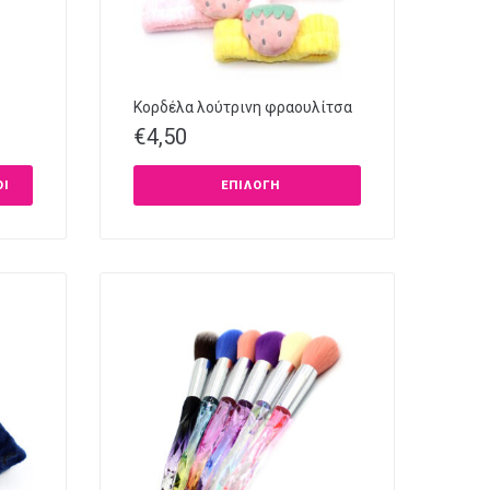
Κορδέλα λούτρινη φραουλίτσα
€
4,50
ΘΙ
ΕΠΙΛΟΓΉ