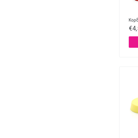
Κορδ
€
4