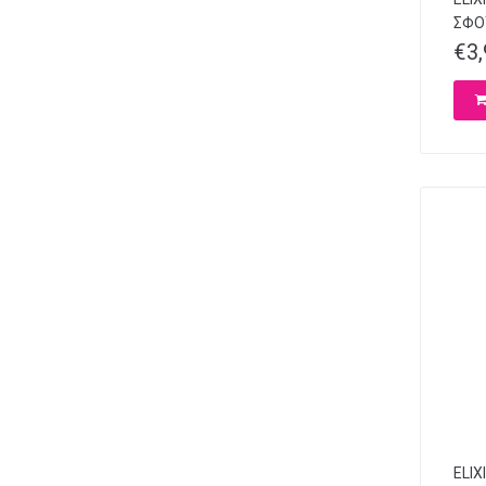
ΣΦΟ
€
3
ELIX