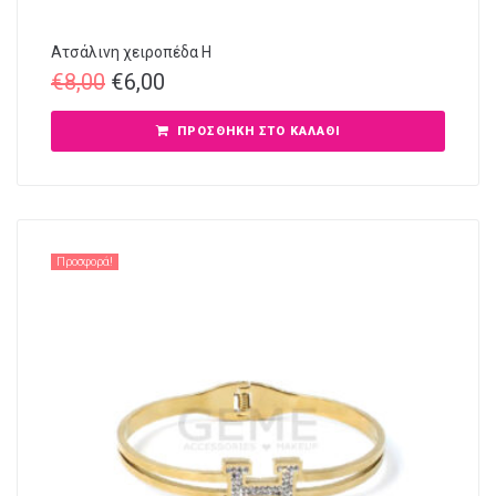
Ατσάλινη χειροπέδα Η
€
8,00
€
6,00
ΠΡΟΣΘΉΚΗ ΣΤΟ ΚΑΛΆΘΙ
Προσφορά!