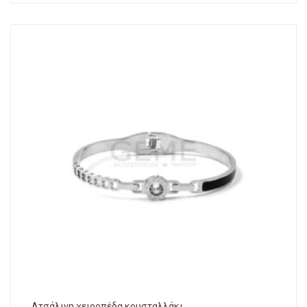
Ατσάλινη χειροπέδα κρυσταλλάκι