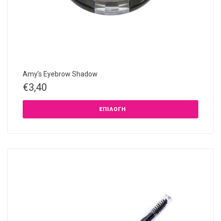
Amy’s Eyebrow Shadow
€
3,40
ΕΠΙΛΟΓΉ