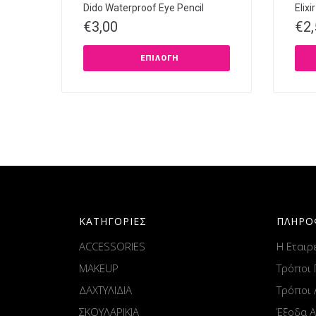
Dido Waterproof Eye Pencil
Elix
€
3,00
€
2
ΕΠΙΛΟΓΉ
ΚΑΤΗΓΟΡΙΕΣ
ΠΛΗΡΟ
ACCESSORIES
Η Εταιρ
MAKEUP
Τρόποι
ΔΑΧΤΥΛΙΔΙΑ
Τρόποι
ΣΚΟΥΛΑΡΙΚΙΑ
Έξοδα 