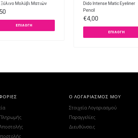
ir Ξύλινο Μολύβι Ματιών
Dido Intense Matic Eyeliner
Pencil
,50
€
4,00
ΕΠΙΛΟΓΉ
ΕΠΙΛΟΓΉ
ΦΟΡΙΕΣ
Ο ΛΟΓΑΡΙΑΣΜΟΣ ΜΟΥ
εία
Στοιχεία Λογαριασμού
 Πληρωμής
Παραγγελίες
 Αποστολής
Διευθύνσεις
Αποστολής