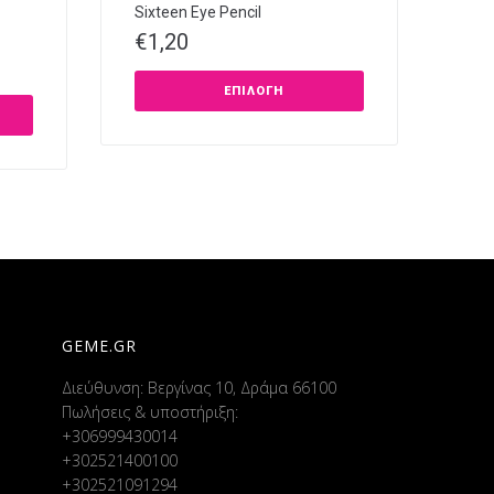
Sixteen Eye Pencil
€
1,20
ΕΠΙΛΟΓΉ
GEME.GR
Διεύθυνση: Βεργίνας 10, Δράμα 66100
Πωλήσεις & υποστήριξη:
+306999430014
+302521400100
+302521091294