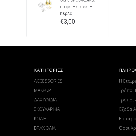
Set 3 σκουλαρίκια
drops – strass –
πέρλα
€
3,00
ΚΑΤΗΓΟΡΙΕΣ
ΠΛΗΡΟ
ACCESSORIES
Η Εταιρ
MAKEUP
Τρόποι
ΔΑΧΤΥΛΙΔΙΑ
Τρόποι
ΣΚΟΥΛΑΡΙΚΙΑ
Έξοδα 
ΚΟΛΙΕ
Επιστρ
ΒΡΑΧΙΟΛΙΑ
Όροι Χ