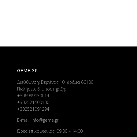
GEME.GR
Διεύθυνση: Βεργίνας 10, Δράμα 66100
Πωλήσεις & υποστήριξη:
+306999430014
+302521400100
+302521091294
E-mail:
info@geme.gr
Ώρες επικοινωνίας: 09:00 – 14:00