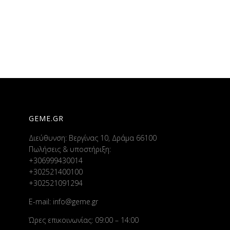
GEME.GR
Διεύθυνση: Βεργίνας 10, Δράμα 66100
Πωλήσεις & υποστήριξη:
+306999430014
+302521400100
+302521091294
E-mail:
info@geme.gr
Ώρες επικοινωνίας: 09:00 – 14:00