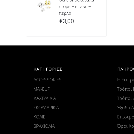
Set 3 σκουλαρίκια
drops – strass –
πέρλα
€
3,00
ΚΑΤΗΓΟΡΙΕΣ
ΠΛΗΡΟ
ACCESSORIES
Η Εταιρ
MAKEUP
Τρόποι
ΔΑΧΤΥΛΙΔΙΑ
Τρόποι
ΣΚΟΥΛΑΡΙΚΙΑ
Έξοδα 
ΚΟΛΙΕ
Επιστρ
ΒΡΑΧΙΟΛΙΑ
Όροι Χ