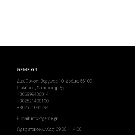
GEME.GR
Διεύθυνση: Βεργίνας 10, Δράμα 66100
Πωλήσεις & υποστήριξη:
+306999430014
+302521400100
+302521091294
E-mail:
info@geme.gr
Ώρες επικοινωνίας: 09:00 – 14:00