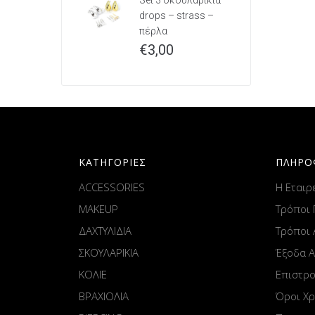
Set 3 σκουλαρίκια
drops – strass –
πέρλα
€
3,00
ΚΑΤΗΓΟΡΙΕΣ
ΠΛΗΡΟ
ACCESSORIES
Η Εταιρ
MAKEUP
Τρόποι
ΔΑΧΤΥΛΙΔΙΑ
Τρόποι
ΣΚΟΥΛΑΡΙΚΙΑ
Έξοδα 
ΚΟΛΙΕ
Επιστρ
ΒΡΑΧΙΟΛΙΑ
Όροι Χ