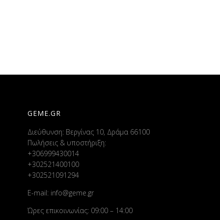
GEME.GR
Διεύθυνση: Βεργίνας 10, Δράμα 66100
Πωλήσεις & υποστήριξη:
+306999430014
+302521400100
+302521091294
E-mail:
info@geme.gr
Ώρες επικοινωνίας: 09:00 – 14:00