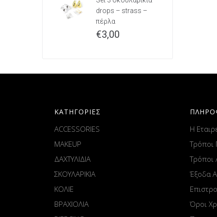
Set 3 σκουλαρίκια
drops – strass –
πέρλα
€
3,00
ΚΑΤΗΓΟΡΙΕΣ
ΠΛΗΡΟ
ACCESSORIES
Η Εταιρ
MAKEUP
Τρόποι
ΔΑΧΤΥΛΙΔΙΑ
Τρόποι
ΣΚΟΥΛΑΡΙΚΙΑ
Έξοδα 
ΚΟΛΙΕ
Επιστρ
ΒΡΑΧΙΟΛΙΑ
Όροι Χ