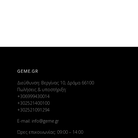
GEME.GR
Διεύθυνση: Βεργίνας 10, Δράμα 66100
Πωλήσεις & υποστήριξη:
+306999430014
+302521400100
+302521091294
E-mail:
info@geme.gr
Ώρες επικοινωνίας: 09:00 – 14:00