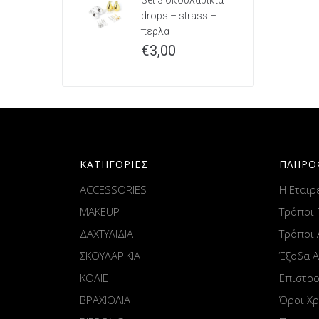
Set 3 σκουλαρίκια
drops – strass –
πέρλα
€
3,00
ΚΑΤΗΓΟΡΙΕΣ
ΠΛΗΡΟ
ACCESSORIES
Η Εταιρ
MAKEUP
Τρόποι
ΔΑΧΤΥΛΙΔΙΑ
Τρόποι
ΣΚΟΥΛΑΡΙΚΙΑ
Έξοδα 
ΚΟΛΙΕ
Επιστρ
ΒΡΑΧΙΟΛΙΑ
Όροι Χ