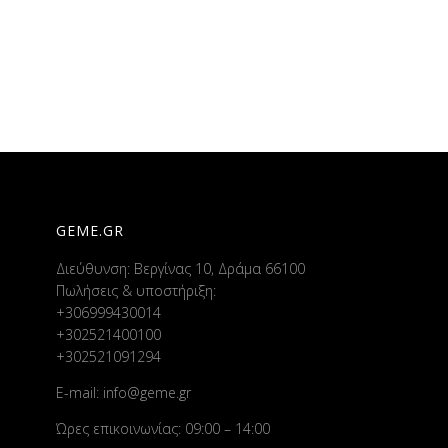
GEME.GR
Διεύθυνση: Βεργίνας 10, Δράμα 66100
Πωλήσεις & υποστήριξη:
+306999430014
+302521400100
+302521091294
E-mail:
info@geme.gr
Ώρες επικοινωνίας: 09:00 – 14:00