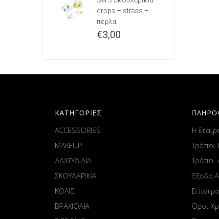
Set 3 σκουλαρίκια
drops – strass –
πέρλα
€
3,00
ΚΑΤΗΓΟΡΙΕΣ
ΠΛΗΡΟ
ACCESSORIES
Η Εταιρ
MAKEUP
Τρόποι
ΔΑΧΤΥΛΙΔΙΑ
Τρόποι
ΣΚΟΥΛΑΡΙΚΙΑ
Έξοδα 
ΚΟΛΙΕ
Επιστρ
ΒΡΑΧΙΟΛΙΑ
Όροι Χ