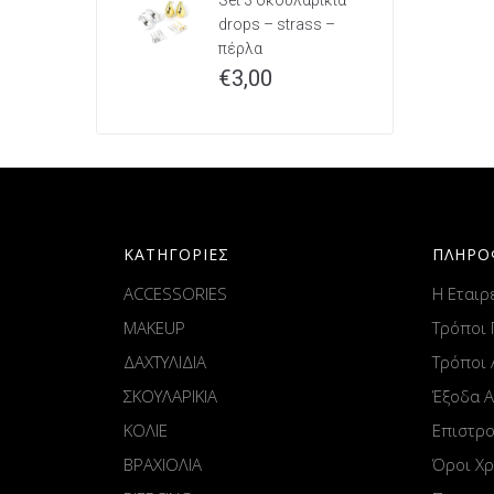
Set 3 σκουλαρίκια
drops – strass –
πέρλα
€
3,00
ΚΑΤΗΓΟΡΙΕΣ
ΠΛΗΡΟ
ACCESSORIES
Η Εταιρ
MAKEUP
Τρόποι
ΔΑΧΤΥΛΙΔΙΑ
Τρόποι
ΣΚΟΥΛΑΡΙΚΙΑ
Έξοδα 
ΚΟΛΙΕ
Επιστρ
ΒΡΑΧΙΟΛΙΑ
Όροι Χ