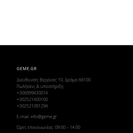
GEME.GR
Διεύθυνση: Βεργίνας 10, Δράμα 66100
Πωλήσεις & υποστήριξη:
+306999430014
+302521400100
+302521091294
E-mail:
info@geme.gr
Ώρες επικοινωνίας: 09:00 – 14:00