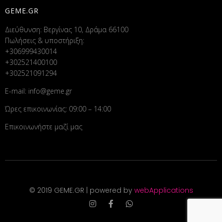
GEME.GR
Διεύθυνση: Βεργίνας 10, Δράμα 66100
Πωλήσεις & υποστήριξη:
+306999430014
+302521400100
+302521091294
E-mail:
info@geme.gr
Ώρες επικοινωνίας: 09:00 – 14:00
Επικοινωνήστε μαζί μας
© 2019 GEME.GR | powered by
webApplications