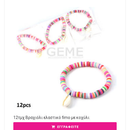
12τμχ Βραχιόλι ελαστικό fimo με κοχύλι
ΕΓΓΡΑΦΕΊΤΕ