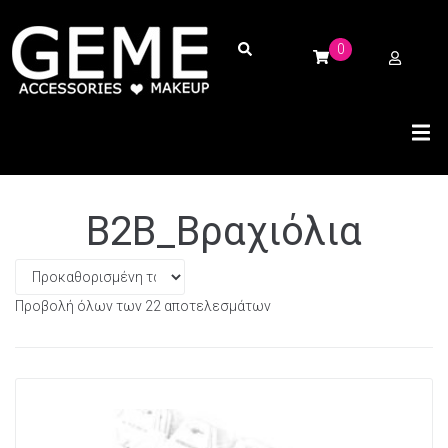
0
B2B_Βραχιόλια
Προβολή όλων των 22 αποτελεσμάτων