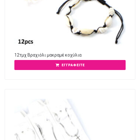
12τμχ Βραχιόλι μακραμέ κοχύλια
ΕΓΓΡΑΦΕΊΤΕ