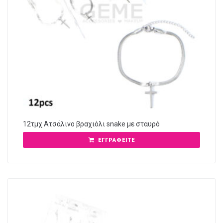
12τμχ Ατσάλινο βραχιόλι snake με σταυρό
ΕΓΓΡΑΦΕΊΤΕ