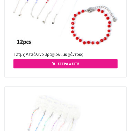
12τμχ Ατσάλινο βραχιόλι με χάντρες
ΕΓΓΡΑΦΕΊΤΕ