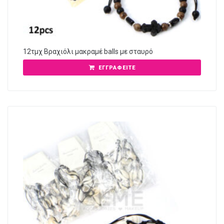
12τμχ Βραχιόλι μακραμέ balls με σταυρό
ΕΓΓΡΑΦΕΊΤΕ