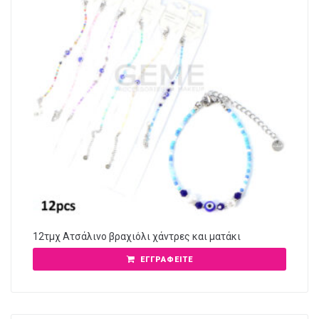
12τμχ Ατσάλινο βραχιόλι χάντρες και ματάκι
ΕΓΓΡΑΦΕΊΤΕ