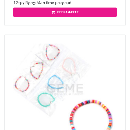
12τμχ Βραχιόλια fimo μακραμέ
ΕΓΓΡΑΦΕΊΤΕ