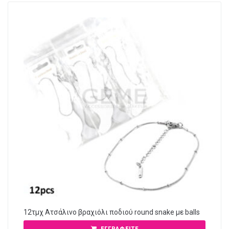
12τμχ Ατσάλινο βραχιόλι ποδιού round snake με balls
ΕΓΓΡΑΦΕΊΤΕ