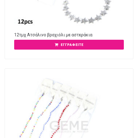
12τμχ Ατσάλινο βραχιόλι με αστεράκια
ΕΓΓΡΑΦΕΊΤΕ