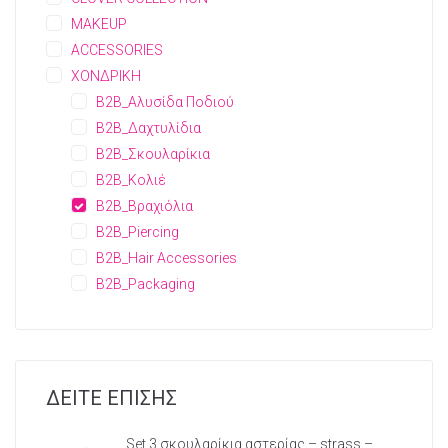
MAKEUP
ACCESSORIES
ΧΟΝΔΡΙΚΗ
B2B_Αλυσίδα Ποδιού
B2B_Δαχτυλίδια
B2B_Σκουλαρίκια
B2B_Κολιέ
B2B_Βραχιόλια
B2B_Piercing
B2B_Hair Accessories
B2B_Packaging
ΔΕΙΤΕ ΕΠΙΣΗΣ
Set 3 σκουλαρίκια αστερίας – strass –