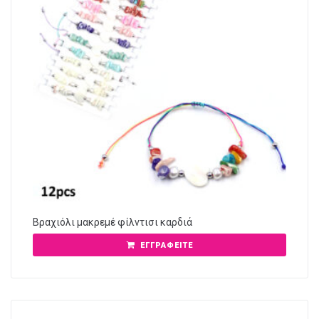
Βραχιόλι μακρεμέ φίλντισι καρδιά
ΕΓΓΡΑΦΕΊΤΕ