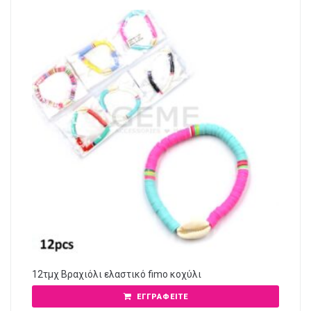
12τμχ Βραχιόλι ελαστικό fimo κοχύλι
ΕΓΓΡΑΦΕΊΤΕ