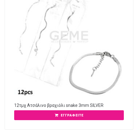
12τμχ Ατσάλινο βραχιόλι snake 3mm SILVER
ΕΓΓΡΑΦΕΊΤΕ