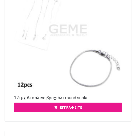
12τμχ Ατσάλινο βραχιόλι round snake
ΕΓΓΡΑΦΕΊΤΕ