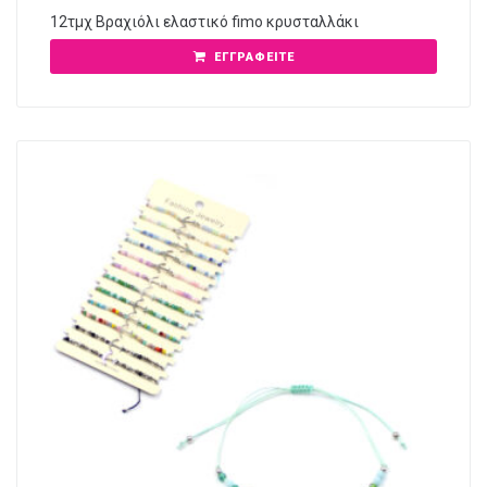
12τμχ Βραχιόλι ελαστικό fimo κρυσταλλάκι
ΕΓΓΡΑΦΕΊΤΕ