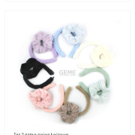
Σετ 2 στέκα σούρα λούτρινα