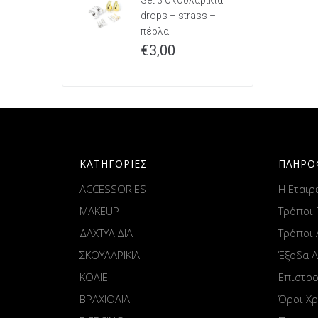
Set 3 σκουλαρίκια
drops – strass –
πέρλα
€
3,00
ΚΑΤΗΓΟΡΙΕΣ
ΠΛΗΡΟ
ACCESSORIES
Η Εταιρ
MAKEUP
Τρόποι
ΔΑΧΤΥΛΙΔΙΑ
Τρόποι
ΣΚΟΥΛΑΡΙΚΙΑ
Έξοδα 
ΚΟΛΙΕ
Επιστρ
ΒΡΑΧΙΟΛΙΑ
Όροι Χ