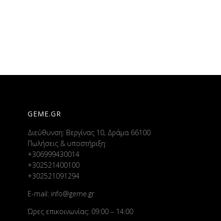
GEME.GR
Διεύθυνση: Βεργίνας 10, Δράμα 66100
Πωλήσεις & υποστήριξη:
+306999430014
+302521400100
+302521091294
E-mail:
info@geme.gr
Ώρες επικοινωνίας: 09:00 – 14:00