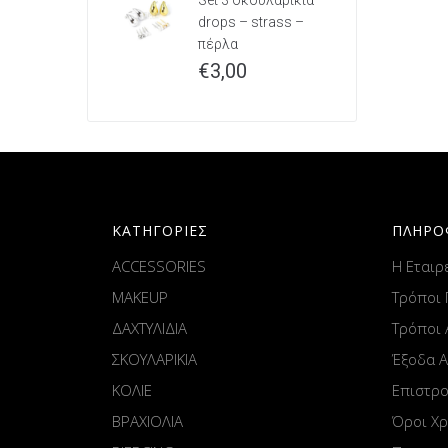
Set 3 σκουλαρίκια
drops – strass –
πέρλα
€
3,00
ΚΑΤΗΓΟΡΙΕΣ
ΠΛΗΡΟ
ACCESSORIES
Η Εταιρ
MAKEUP
Τρόποι
ΔΑΧΤΥΛΙΔΙΑ
Τρόποι
ΣΚΟΥΛΑΡΙΚΙΑ
Έξοδα 
ΚΟΛΙΕ
Επιστρ
ΒΡΑΧΙΟΛΙΑ
Όροι Χ