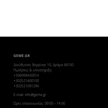
GEME.GR
Διεύθυνση: Βεργίνας 10, Δράμα 66100
Πωλήσεις & υποστήριξη:
+306999430014
+302521400100
+302521091294
E-mail:
info@geme.gr
Ώρες επικοινωνίας: 09:00 – 14:00