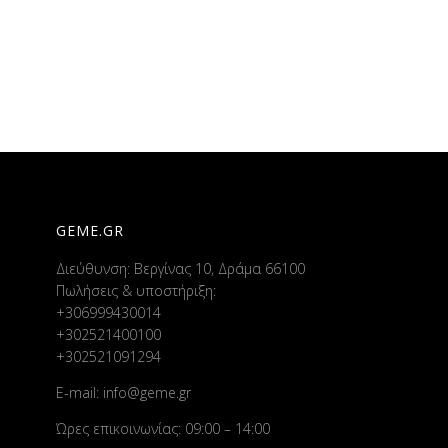
GEME.GR
Διεύθυνση: Βεργίνας 10, Δράμα 66100
Πωλήσεις & υποστήριξη:
+306999430014
+302521400100
+302521091294
E-mail:
info@geme.gr
Ώρες επικοινωνίας: 09:00 – 14:00