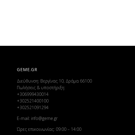
GEME.GR
Διεύθυνση: Βεργίνας 10, Δράμα 66100
Πωλήσεις & υποστήριξη:
+306999430014
+302521400100
+302521091294
E-mail:
info@geme.gr
Ώρες επικοινωνίας: 09:00 – 14:00