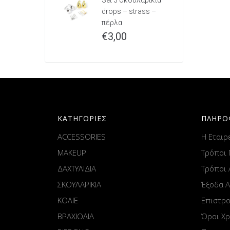
Set 3 σκουλαρίκια
drops – strass –
πέρλα
€
3,00
ΚΑΤΗΓΟΡΙΕΣ
ΠΛΗΡΟ
ACCESSORIES
Η Εταιρ
MAKEUP
Τρόποι
ΔΑΧΤΥΛΙΔΙΑ
Τρόποι
ΣΚΟΥΛΑΡΙΚΙΑ
Έξοδα 
ΚΟΛΙΕ
Επιστρ
ΒΡΑΧΙΟΛΙΑ
Όροι Χ