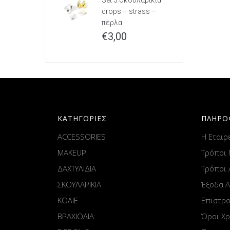
Set 3 σκουλαρίκια
drops – strass –
πέρλα
€
3,00
ΚΑΤΗΓΟΡΙΕΣ
ΠΛΗΡΟ
ACCESSORIES
Η Εταιρ
MAKEUP
Τρόποι
ΔΑΧΤΥΛΙΔΙΑ
Τρόποι
ΣΚΟΥΛΑΡΙΚΙΑ
Έξοδα 
ΚΟΛΙΕ
Επιστρ
ΒΡΑΧΙΟΛΙΑ
Όροι Χ