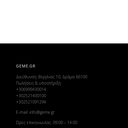
GEME.GR
Διεύθυνση: Βεργίνας 10, Δράμα 66100
Πωλήσεις & υποστήριξη:
+306999430014
+302521400100
+302521091294
E-mail:
info@geme.gr
Ώρες επικοινωνίας: 09:00 – 14:00