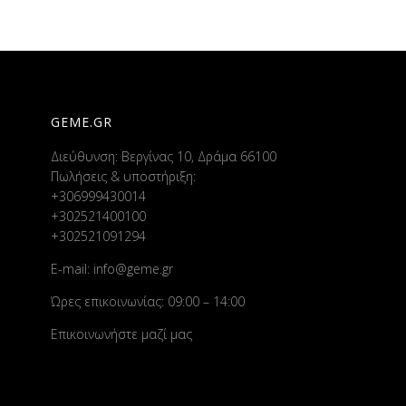
GEME.GR
Διεύθυνση: Βεργίνας 10, Δράμα 66100
Πωλήσεις & υποστήριξη:
+306999430014
+302521400100
+302521091294
E-mail:
info@geme.gr
Ώρες επικοινωνίας: 09:00 – 14:00
Επικοινωνήστε μαζί μας