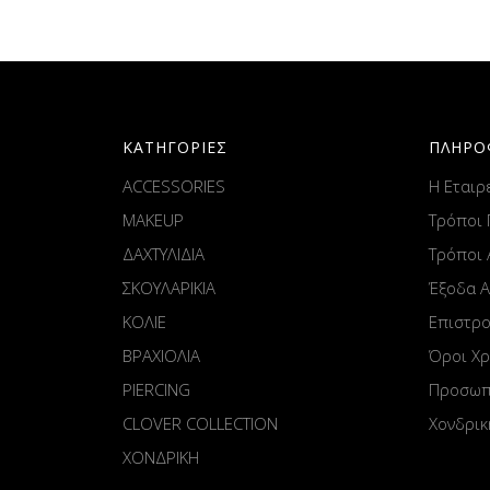
ΚΑΤΗΓΟΡΙΕΣ
ΠΛΗΡΟ
ACCESSORIES
Η Εταιρ
MAKEUP
Τρόποι
ΔΑΧΤΥΛΙΔΙΑ
Τρόποι
ΣΚΟΥΛΑΡΙΚΙΑ
Έξοδα 
ΚΟΛΙΕ
Επιστρ
ΒΡΑΧΙΟΛΙΑ
Όροι Χ
PIERCING
Προσωπ
CLOVER COLLECTION
Χονδρικ
ΧΟΝΔΡΙΚΗ