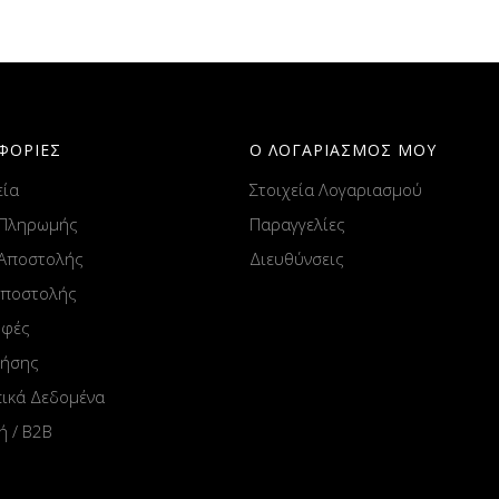
ΦΟΡΙΕΣ
Ο ΛΟΓΑΡΙΑΣΜΟΣ ΜΟΥ
εία
Στοιχεία Λογαριασμού
 Πληρωμής
Παραγγελίες
 Αποστολής
Διευθύνσεις
Αποστολής
οφές
ρήσης
ικά Δεδομένα
ή / B2B