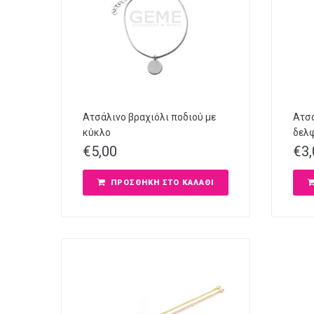
Ατσάλινο βραχιόλι ποδιού με
Ατσά
κύκλο
δελφ
€
5,00
€
3
ΠΡΟΣΘΉΚΗ ΣΤΟ ΚΑΛΆΘΙ