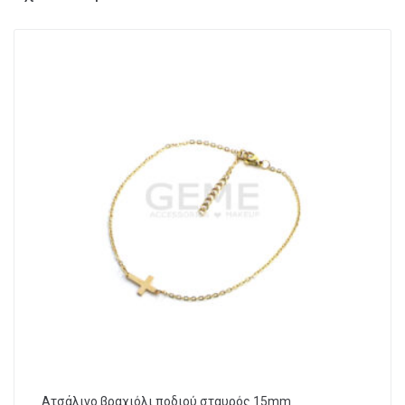
Ατσάλινο βραχιόλι ποδιού σταυρός 15mm