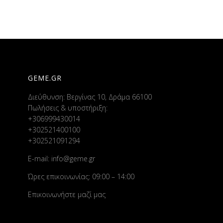
GEME.GR
Διεύθυνση: Βεργίνας 10, Δράμα 66100
Πωλήσεις & υποστήριξη:
+306999430014
+302521400100
+302521091294
E-mail:
info@geme.gr
Ώρες επικοινωνίας: 09:00 – 14:00
Επικοινωνήστε μαζί μας