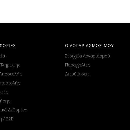
ΦΟΡΙΕΣ
Ο ΛΟΓΑΡΙΑΣΜΟΣ ΜΟΥ
εία
Στοιχεία Λογαριασμού
 Πληρωμής
Παραγγελίες
 Αποστολής
Διευθύνσεις
Αποστολής
οφές
ρήσης
ικά Δεδομένα
ή / B2B