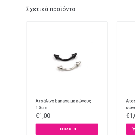
Σχετικά προϊόντα
Ατσάλινη banana με κώνους
Ατσά
1.3cm
κών
€
1,00
€
1
ΕΠΙΛΟΓΉ