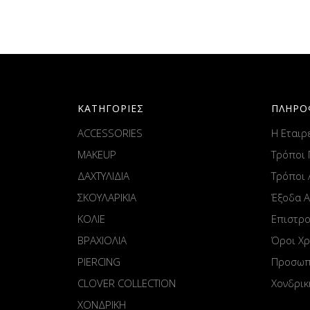
ΚΑΤΗΓΟΡΙΕΣ
ΠΛΗΡΟ
ACCESSORIES
Η Εταιρ
MAKEUP
Τρόποι
ΔΑΧΤΥΛΙΔΙΑ
Τρόποι
ΣΚΟΥΛΑΡΙΚΙΑ
Έξοδα 
ΚΟΛΙΕ
Επιστρ
ΒΡΑΧΙΟΛΙΑ
Όροι Χ
PIERCING
Προσωπ
CLOVER COLLECTION
Χονδρικ
ΧΟΝΔΡΙΚΗ