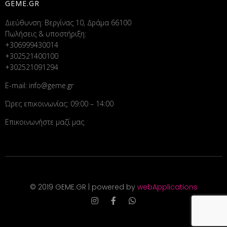
GEME.GR
Διεύθυνση: Βεργίνας 10, Δράμα 66100
Πωλήσεις & υποστήριξη:
+306999430014
+302521400100
+302521091294
E-mail:
info@geme.gr
Ώρες επικοινωνίας: 09:00 – 14:00
Επικοινωνήστε μαζί μας
© 2019 GEME.GR | powered by
webApplications