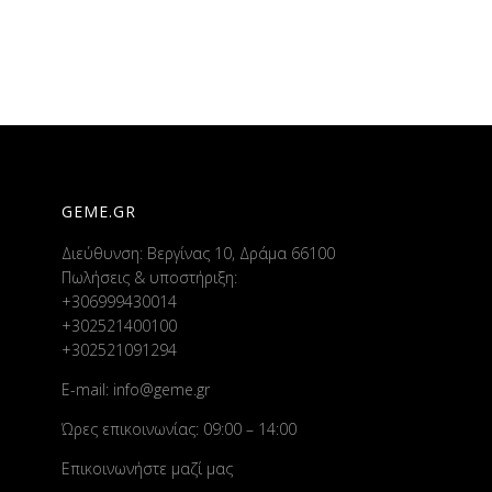
GEME.GR
Διεύθυνση: Βεργίνας 10, Δράμα 66100
Πωλήσεις & υποστήριξη:
+306999430014
+302521400100
+302521091294
E-mail:
info@geme.gr
Ώρες επικοινωνίας: 09:00 – 14:00
Επικοινωνήστε μαζί μας