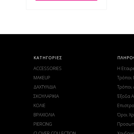
ΚΑΤΗΓΟΡΙΕΣ
ΠΛΗΡΟ
ACCESSORIES
Η Εταιρ
MAKEUP
Τρόποι
ΔΑΧΤΥΛΙΔΙΑ
Τρόποι
ΣΚΟΥΛΑΡΙΚΙΑ
Έξοδα 
ΚΟΛΙΕ
Επιστρ
ΒΡΑΧΙΟΛΙΑ
Όροι Χ
PIERCING
Προσωπ
CLOVER COLLECTION
Χονδρικ