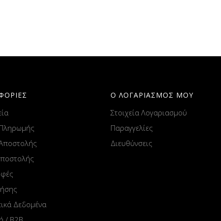
ΦΟΡΙΕΣ
Ο ΛΟΓΑΡΙΑΣΜΟΣ ΜΟΥ
εία
Στοιχεία Λογαριασμού
 Πληρωμής
Παραγγελίες
 Αποστολής
Διευθύνσεις
Αποστολής
οφές
ρήσης
ικά Δεδομένα
ή / B2B