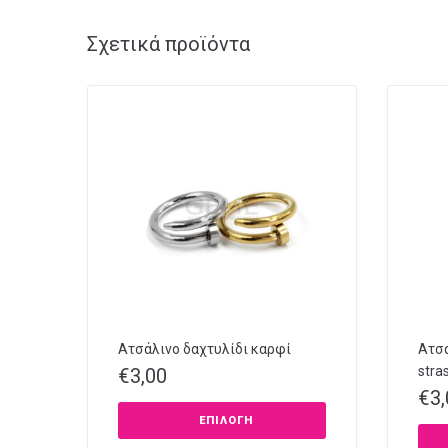
Σχετικά προϊόντα
Ατσάλινο δαχτυλίδι καρφί
Ατσά
stra
€
3,00
€
3
ΕΠΙΛΟΓΉ