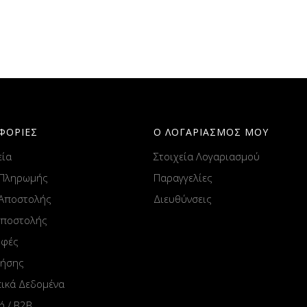
ΦΟΡΙΕΣ
Ο ΛΟΓΑΡΙΑΣΜΟΣ ΜΟΥ
εία
Στοιχεία Λογαριασμού
 Πληρωμής
Παραγγελίες
 Αποστολής
Διευθύνσεις
Αποστολής
οφές
ρήσης
ικά Δεδομένα
ή / B2B