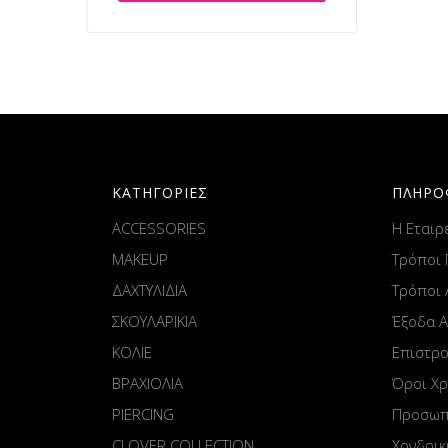
ΚΑΤΗΓΟΡΙΕΣ
ΠΛΗΡΟ
ACCESSORIES
Η Εταιρ
MAKEUP
Τρόποι
ΔΑΧΤΥΛΙΔΙΑ
Τρόποι
ΣΚΟΥΛΑΡΙΚΙΑ
Έξοδα 
ΚΟΛΙΕ
Επιστρ
ΒΡΑΧΙΟΛΙΑ
Όροι Χ
PIERCING
Προσωπ
CLOVER COLLECTION
Χονδρικ