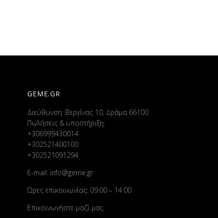
GEME.GR
Διεύθυνση: Βεργίνας 10, Δράμα 66100
Πωλήσεις & υποστήριξη:
+306999430014
+302521400100
+302521091294
E-mail:
info@geme.gr
Ώρες επικοινωνίας: 09:00 – 14:00
Επικοινωνήστε μαζί μας