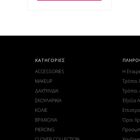
ΚΑΤΗΓΟΡΙΕΣ
ΠΛΗΡΟ
ACCESSORIES
Η Εταιρ
MAKEUP
Τρόποι
ΔΑΧΤΥΛΙΔΙΑ
Τρόποι
ΣΚΟΥΛΑΡΙΚΙΑ
Έξοδα 
ΚΟΛΙΕ
Επιστρ
ΒΡΑΧΙΟΛΙΑ
Όροι Χ
PIERCING
Προσωπ
CLOVER COLLECTION
Χονδρικ