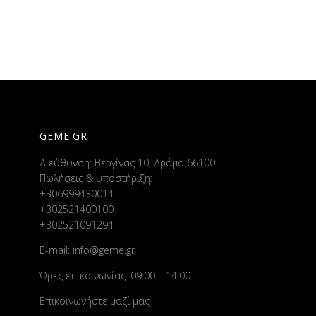
GEME.GR
Διεύθυνση: Βεργίνας 10, Δράμα 66100
Πωλήσεις & υποστήριξη:
+306999430014
+302521400100
+302521091294
E-mail:
info@geme.gr
Ώρες επικοινωνίας: 09:00 – 14:00
Επικοινωνήστε μαζί μας