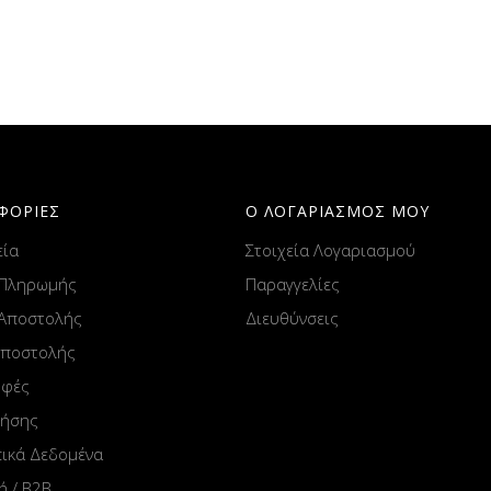
ΦΟΡΙΕΣ
Ο ΛΟΓΑΡΙΑΣΜΟΣ ΜΟΥ
εία
Στοιχεία Λογαριασμού
 Πληρωμής
Παραγγελίες
 Αποστολής
Διευθύνσεις
Αποστολής
οφές
ρήσης
ικά Δεδομένα
ή / B2B