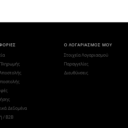
ΦΟΡΙΕΣ
Ο ΛΟΓΑΡΙΑΣΜΟΣ ΜΟΥ
εία
Στοιχεία Λογαριασμού
 Πληρωμής
Παραγγελίες
 Αποστολής
Διευθύνσεις
Αποστολής
οφές
ρήσης
ικά Δεδομένα
ή / B2B