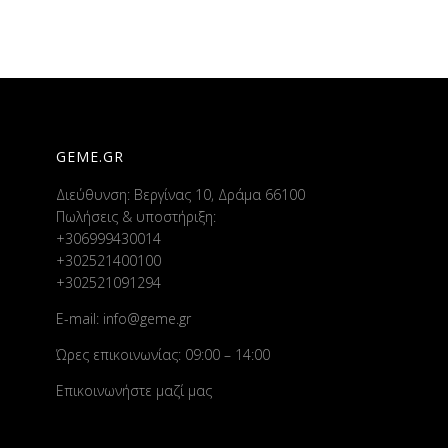
GEME.GR
Διεύθυνση: Βεργίνας 10, Δράμα 66100
Πωλήσεις & υποστήριξη:
+306999430014
+302521400100
+302521091294
E-mail:
info@geme.gr
Ώρες επικοινωνίας: 09:00 – 14:00
Επικοινωνήστε μαζί μας