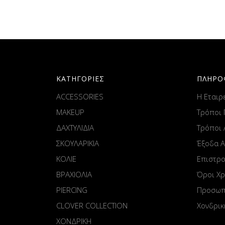
ΚΑΤΗΓΟΡΙΕΣ
ΠΛΗΡΟ
ACCESSORIES
Η Εταιρ
MAKEUP
Τρόποι
ΔΑΧΤΥΛΙΔΙΑ
Τρόποι
ΣΚΟΥΛΑΡΙΚΙΑ
Έξοδα 
ΚΟΛΙΕ
Επιστρ
ΒΡΑΧΙΟΛΙΑ
Όροι Χ
PIERCING
Προσωπ
CLOVER COLLECTION
Χονδρικ
ΧΟΝΔΡΙΚΗ