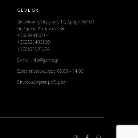
GEME.GR
Διεύθυνση: Βεργίνας 10, Δράμα 66100
Πωλήσεις & υποστήριξη:
+306999430014
+302521400100
+302521091294
E-mail:
info@geme.gr
Ώρες επικοινωνίας: 09:00 – 14:00
Επικοινωνήστε μαζί μας