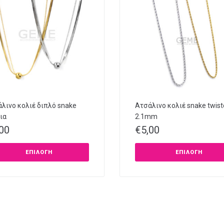
λινο κολιέ διπλό snake
Ατσάλινο κολιέ snake twist
ια
2.1mm
,00
€
5,00
ΕΠΙΛΟΓΉ
ΕΠΙΛΟΓΉ