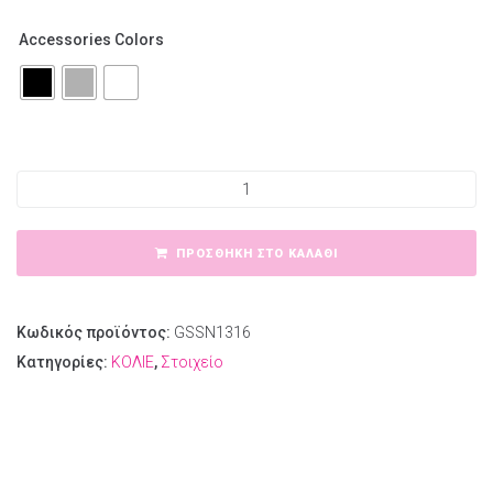
Αccessories Colors
Ατσάλινο κολιέ φίδι strass ποσότητα
ΠΡΟΣΘΉΚΗ ΣΤΟ ΚΑΛΆΘΙ
Κωδικός προϊόντος:
GSSN1316
Κατηγορίες:
ΚΟΛΙΕ
,
Στοιχείο