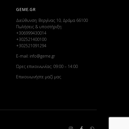
GEME.GR
Διεύθυνση: Βεργίνας 10, Δράμα 66100
Πωλήσεις & υποστήριξη:
+306999430014
+302521400100
+302521091294
E-mail:
info@geme.gr
Ώρες επικοινωνίας: 09:00 – 14:00
Επικοινωνήστε μαζί μας