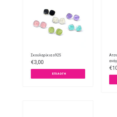
Σκουλαρίκια s925
Ατσά
ανάγ
€
3,00
€
1
ΕΠΙΛΟΓΉ