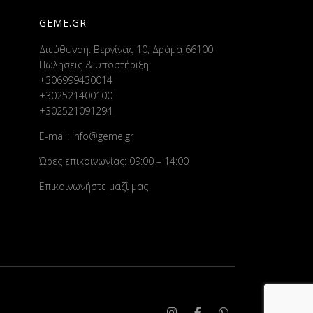
GEME.GR
Διεύθυνση: Βεργίνας 10, Δράμα 66100
Πωλήσεις & υποστήριξη:
+306999430014
+302521400100
+302521091294
E-mail:
info@geme.gr
Ώρες επικοινωνίας: 09:00 – 14:00
Επικοινωνήστε μαζί μας