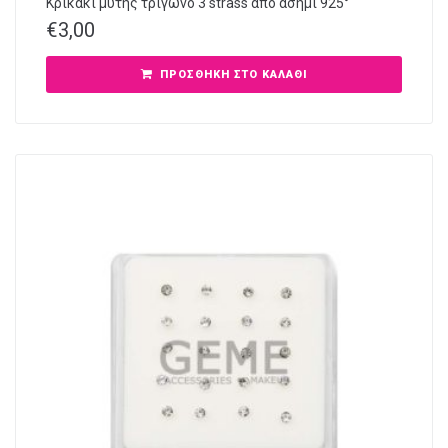
Κρικάκι μύτης τρίγωνο 3 strass από ασήμι 925°
€
3,00
ΠΡΟΣΘΉΚΗ ΣΤΟ ΚΑΛΆΘΙ