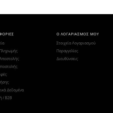
ΦΟΡΙΕΣ
Ο ΛΟΓΑΡΙΑΣΜΟΣ ΜΟΥ
εία
Στοιχεία Λογαριασμού
 Πληρωμής
Παραγγελίες
 Αποστολής
Διευθύνσεις
Αποστολής
οφές
ρήσης
ικά Δεδομένα
ή / B2B