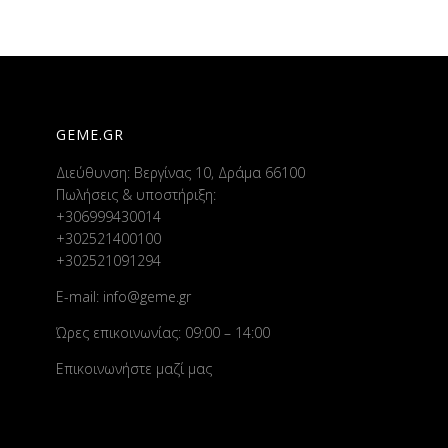
GEME.GR
Διεύθυνση: Βεργίνας 10, Δράμα 66100
Πωλήσεις & υποστήριξη:
+306999430014
+302521400100
+302521091294
E-mail:
info@geme.gr
Ώρες επικοινωνίας: 09:00 – 14:00
Επικοινωνήστε μαζί μας