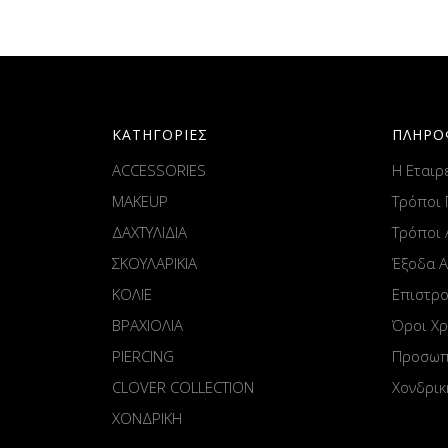
ΚΑΤΗΓΟΡΙΕΣ
ΠΛΗΡΟ
ACCESSORIES
Η Εταιρ
MAKEUP
Τρόποι
ΔΑΧΤΥΛΙΔΙΑ
Τρόποι
ΣΚΟΥΛΑΡΙΚΙΑ
Έξοδα 
ΚΟΛΙΕ
Επιστρ
ΒΡΑΧΙΟΛΙΑ
Όροι Χ
PIERCING
Προσωπ
CLOVER COLLECTION
Χονδρικ
ΧΟΝΔΡΙΚΗ