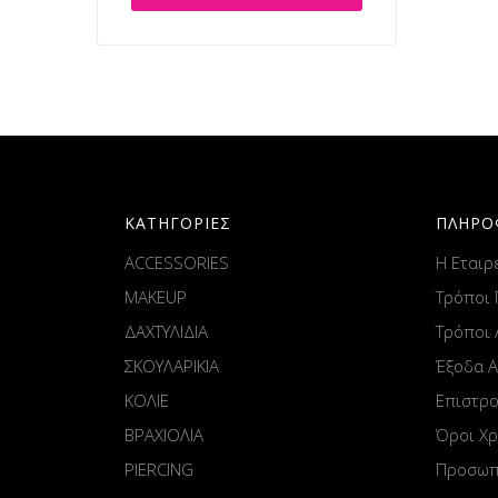
ΚΑΤΗΓΟΡΙΕΣ
ΠΛΗΡΟ
ACCESSORIES
Η Εταιρ
MAKEUP
Τρόποι
ΔΑΧΤΥΛΙΔΙΑ
Τρόποι
ΣΚΟΥΛΑΡΙΚΙΑ
Έξοδα 
ΚΟΛΙΕ
Επιστρ
ΒΡΑΧΙΟΛΙΑ
Όροι Χ
PIERCING
Προσωπ