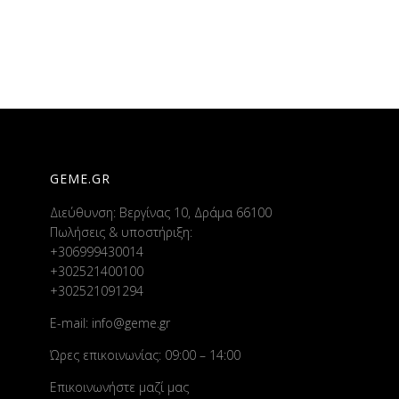
GEME.GR
Διεύθυνση: Βεργίνας 10, Δράμα 66100
Πωλήσεις & υποστήριξη:
+306999430014
+302521400100
+302521091294
E-mail:
info@geme.gr
Ώρες επικοινωνίας: 09:00 – 14:00
Επικοινωνήστε μαζί μας