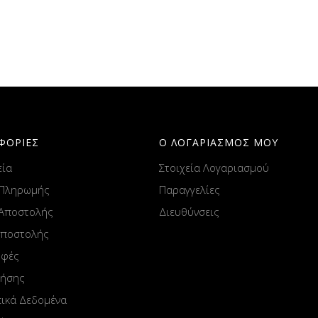
ΦΟΡΙΕΣ
Ο ΛΟΓΑΡΙΑΣΜΟΣ ΜΟΥ
εία
Στοιχεία Λογαριασμού
 Πληρωμής
Παραγγελίες
 Αποστολής
Διευθύνσεις
Αποστολής
οφές
ρήσης
ικά Δεδομένα