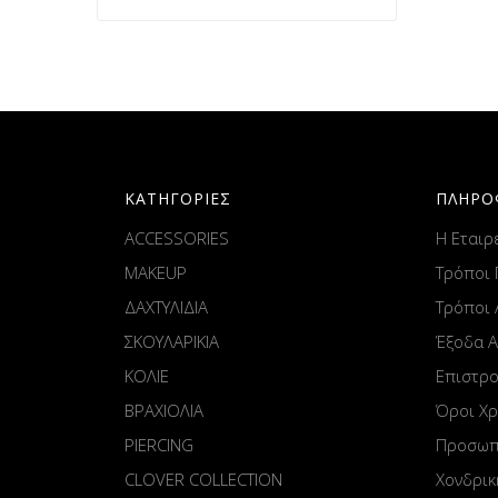
ΚΑΤΗΓΟΡΙΕΣ
ΠΛΗΡΟ
ACCESSORIES
Η Εταιρ
MAKEUP
Τρόποι
ΔΑΧΤΥΛΙΔΙΑ
Τρόποι
ΣΚΟΥΛΑΡΙΚΙΑ
Έξοδα 
ΚΟΛΙΕ
Επιστρ
ΒΡΑΧΙΟΛΙΑ
Όροι Χ
PIERCING
Προσωπ
CLOVER COLLECTION
Χονδρικ