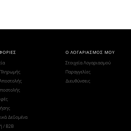
ΦΟΡΙΕΣ
Ο ΛΟΓΑΡΙΑΣΜΟΣ ΜΟΥ
εία
Στοιχεία Λογαριασμού
 Πληρωμής
Παραγγελίες
 Αποστολής
Διευθύνσεις
Αποστολής
οφές
ρήσης
ικά Δεδομένα
ή / B2B