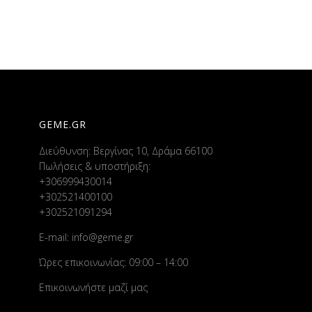
GEME.GR
Διεύθυνση: Βεργίνας 10, Δράμα 66100
Πωλήσεις & υποστήριξη:
+306999430014
+302521400100
+302521091294
E-mail:
info@geme.gr
Ώρες επικοινωνίας: 09:00 – 14:00
Επικοινωνήστε μαζί μας