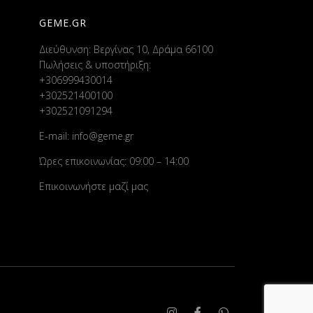
GEME.GR
Διεύθυνση: Βεργίνας 10, Δράμα 66100
Πωλήσεις & υποστήριξη:
+306999430014
+302521400100
+302521091294
E-mail:
info@geme.gr
Ώρες επικοινωνίας: 09:00 – 14:00
Επικοινωνήστε μαζί μας