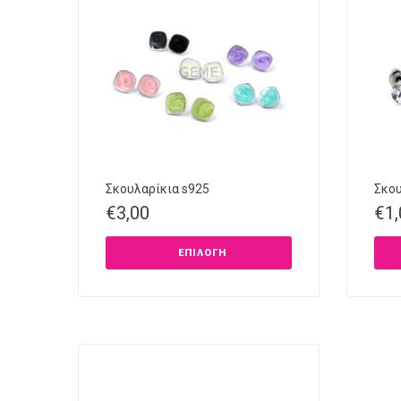
Σκουλαρίκια s925
Σκου
€
3,00
€
1
ΕΠΙΛΟΓΉ