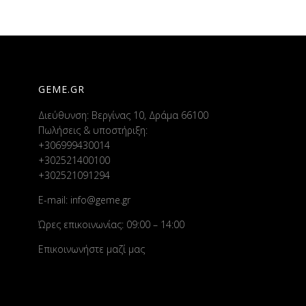
GEME.GR
Διεύθυνση: Βεργίνας 10, Δράμα 66100
Πωλήσεις & υποστήριξη:
+306999430014
+302521400100
+302521091294
E-mail:
info@geme.gr
Ώρες επικοινωνίας: 09:00 – 14:00
Επικοινωνήστε μαζί μας