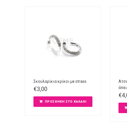
Σκουλαρίκια κρίκοι με strass
Ατσά
άπει
€
3,00
€
4
ΠΡΟΣΘΉΚΗ ΣΤΟ ΚΑΛΆΘΙ