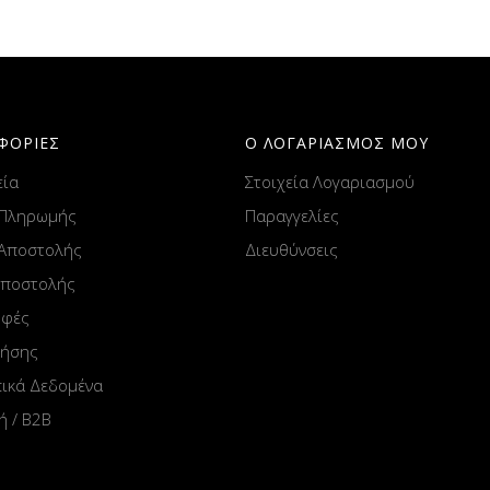
ΦΟΡΙΕΣ
Ο ΛΟΓΑΡΙΑΣΜΟΣ ΜΟΥ
εία
Στοιχεία Λογαριασμού
 Πληρωμής
Παραγγελίες
 Αποστολής
Διευθύνσεις
Αποστολής
οφές
ρήσης
ικά Δεδομένα
ή / B2B