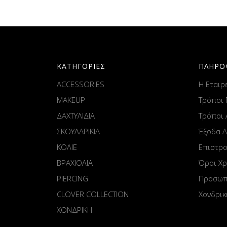
ΚΑΤΗΓΟΡΙΕΣ
ΠΛΗΡΟ
ACCESSORIES
Η Εταιρ
MAKEUP
Τρόποι
ΔΑΧΤΥΛΙΔΙΑ
Τρόποι
ΣΚΟΥΛΑΡΙΚΙΑ
Έξοδα 
ΚΟΛΙΕ
Επιστρ
ΒΡΑΧΙΟΛΙΑ
Όροι Χ
PIERCING
Προσωπ
CLOVER COLLECTION
Χονδρικ
ΧΟΝΔΡΙΚΗ