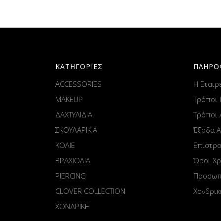
ΚΑΤΗΓΟΡΙΕΣ
ΠΛΗΡΟ
ACCESSORIES
Η Εταιρ
MAKEUP
Τρόποι
ΔΑΧΤΥΛΙΔΙΑ
Τρόποι
ΣΚΟΥΛΑΡΙΚΙΑ
Έξοδα 
ΚΟΛΙΕ
Επιστρ
ΒΡΑΧΙΟΛΙΑ
Όροι Χ
PIERCING
Προσωπ
CLOVER COLLECTION
Χονδρικ
ΧΟΝΔΡΙΚΗ