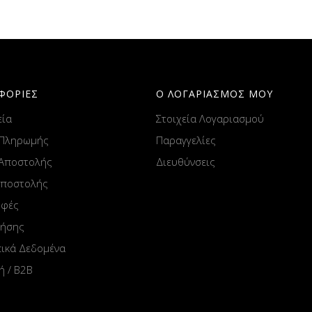
ΦΟΡΙΕΣ
Ο ΛΟΓΑΡΙΑΣΜΟΣ ΜΟΥ
εία
Στοιχεία Λογαριασμού
 Πληρωμής
Παραγγελίες
 Αποστολής
Διευθύνσεις
Αποστολής
οφές
ρήσης
ικά Δεδομένα
ή / B2B