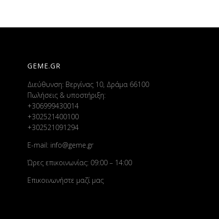
GEME.GR
Διεύθυνση: Βεργίνας 10, Δράμα 66100
Πωλήσεις & υποστήριξη:
+306999430014
+302521400100
+302521091294
E-mail:
info@geme.gr
Ώρες επικοινωνίας: 09:00 – 14:00
Επικοινωνήστε μαζί μας