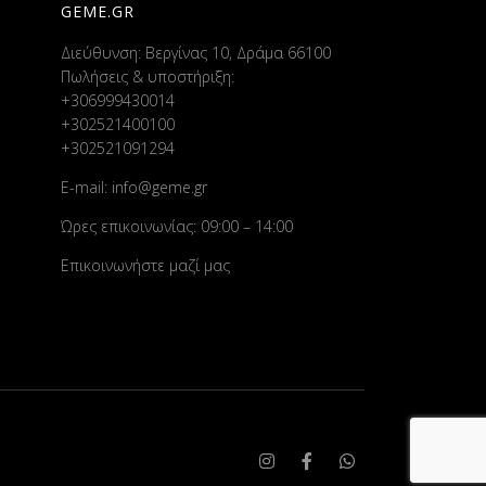
GEME.GR
Διεύθυνση: Βεργίνας 10, Δράμα 66100
Πωλήσεις & υποστήριξη:
+306999430014
+302521400100
+302521091294
E-mail:
info@geme.gr
Ώρες επικοινωνίας: 09:00 – 14:00
Επικοινωνήστε μαζί μας