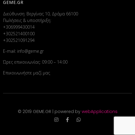
GEME.GR
Διεύθυνση: Βεργίνας 10, Δράμα 66100
Πωλήσεις & υποστήριξη:
+306999430014
+302521400100
+302521091294
E-mail:
info@geme.gr
Ώρες επικοινωνίας: 09:00 – 14:00
Επικοινωνήστε μαζί μας
© 2019 GEME.GR | powered by
webApplications