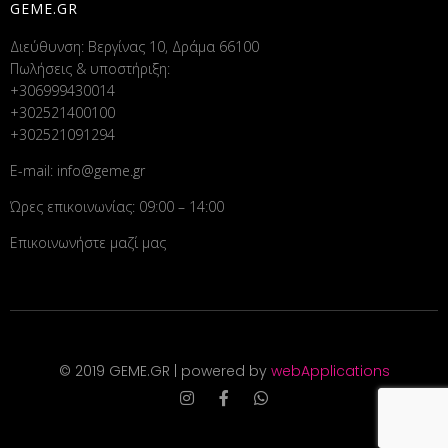
GEME.GR
Διεύθυνση: Βεργίνας 10, Δράμα 66100
Πωλήσεις & υποστήριξη:
+306999430014
+302521400100
+302521091294
E-mail:
info@geme.gr
Ώρες επικοινωνίας: 09:00 – 14:00
Επικοινωνήστε μαζί μας
© 2019 GEME.GR | powered by
webApplications