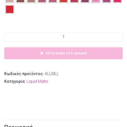
Amy's Long Lasting Matte Liquid Lipstick ποσότητα
ΠΡΟΣΘΉΚΗ ΣΤΟ ΚΑΛΆΘΙ
Κωδικός προϊόντος:
ALLMLL
Κατηγορία:
Liquid Matte