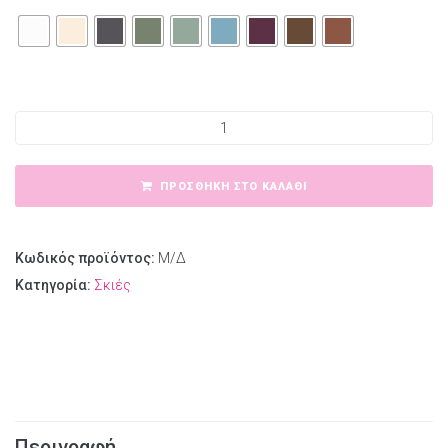
AMY'S PEARLY EYESHADOW ποσότητα
ΠΡΟΣΘΉΚΗ ΣΤΟ ΚΑΛΆΘΙ
Κωδικός προϊόντος:
Μ/Δ
Κατηγορία:
Σκιές
Περιγραφή