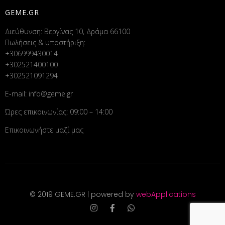
GEME.GR
Διεύθυνση: Βεργίνας 10, Δράμα 66100
Πωλήσεις & υποστήριξη:
+306999430014
+302521400100
+302521091294
E-mail:
info@geme.gr
Ώρες επικοινωνίας: 09:00 – 14:00
Επικοινωνήστε μαζί μας
© 2019 GEME.GR | powered by
webApplications