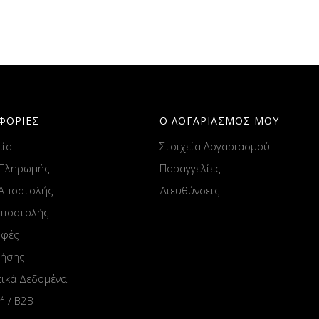
ΦΟΡΙΕΣ
Ο ΛΟΓΑΡΙΑΣΜΟΣ ΜΟΥ
εία
Στοιχεία Λογαριασμού
 Πληρωμής
Παραγγελίες
 Αποστολής
Διευθύνσεις
Αποστολής
οφές
ρήσης
ικά Δεδομένα
ή / B2B