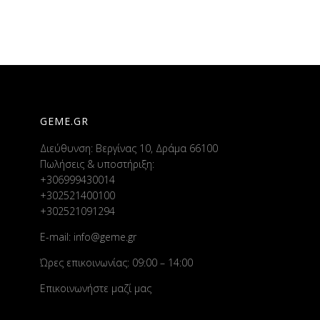
GEME.GR
Διεύθυνση: Βεργίνας 10, Δράμα 66100
Πωλήσεις & υποστήριξη:
+306999430014
+302521400100
+302521091294
E-mail:
info@geme.gr
Ώρες επικοινωνίας: 09:00 – 14:00
Επικοινωνήστε μαζί μας