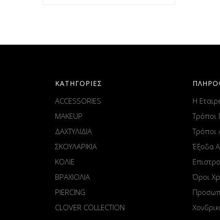
ΚΑΤΗΓΟΡΙΕΣ
ΠΛΗΡΟ
ACCESSORIES
Η Εταιρ
MAKEUP
Τρόποι
ΔΑΧΤΥΛΙΔΙΑ
Τρόποι
ΣΚΟΥΛΑΡΙΚΙΑ
Έξοδα 
ΚΟΛΙΕ
Επιστρ
ΒΡΑΧΙΟΛΙΑ
Όροι Χ
PIERCING
Προσωπ
CLOVER COLLECTION
Χονδρικ