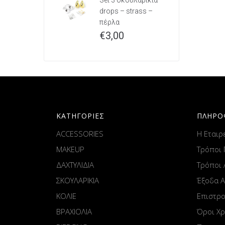
Set 3 σκουλαρίκια
drops – strass –
πέρλα
€
3,00
ΚΑΤΗΓΟΡΙΕΣ
ΠΛΗΡΟ
ACCESSORIES
Η Εταιρ
MAKEUP
Τρόποι
ΔΑΧΤΥΛΙΔΙΑ
Τρόποι
ΣΚΟΥΛΑΡΙΚΙΑ
Έξοδα 
ΚΟΛΙΕ
Επιστρ
ΒΡΑΧΙΟΛΙΑ
Όροι Χ