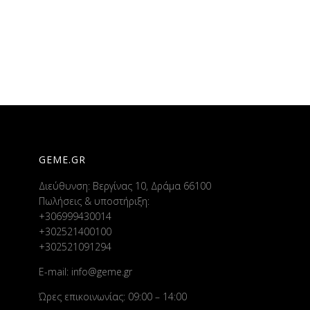
GEME.GR
Διεύθυνση: Βεργίνας 10, Δράμα 66100
Πωλήσεις & υποστήριξη:
+306999430014
+302521400100
+302521091294
E-mail:
info@geme.gr
Ώρες επικοινωνίας: 09:00 – 14:00