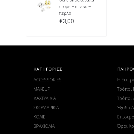
Set 3 σκουλαρίκια
drops – strass –
πέρλα
€
3,00
ΚΑΤΗΓΟΡΙΕΣ
ΠΛΗΡΟ
ACCESSORIES
Η Εταιρ
MAKEUP
Τρόποι
ΔΑΧΤΥΛΙΔΙΑ
Τρόποι
ΣΚΟΥΛΑΡΙΚΙΑ
Έξοδα 
ΚΟΛΙΕ
Επιστρ
ΒΡΑΧΙΟΛΙΑ
Όροι Χ