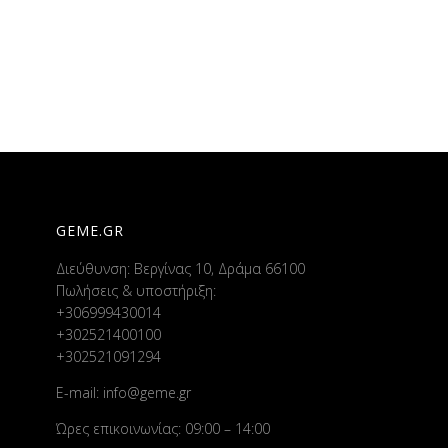
GEME.GR
Διεύθυνση: Βεργίνας 10, Δράμα 66100
Πωλήσεις & υποστήριξη:
+306999430014
+302521400100
+302521091294
E-mail:
info@geme.gr
Ώρες επικοινωνίας: 09:00 – 14:00