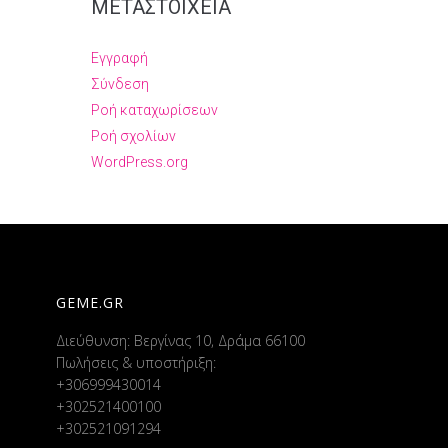
ΜΕΤΑΣΤΟΙΧΕΊΑ
Εγγραφή
Σύνδεση
Ροή καταχωρίσεων
Ροή σχολίων
WordPress.org
GEME.GR
Διεύθυνση: Βεργίνας 10, Δράμα 66100
Πωλήσεις & υποστήριξη:
+306999430014
+302521400100
+302521091294